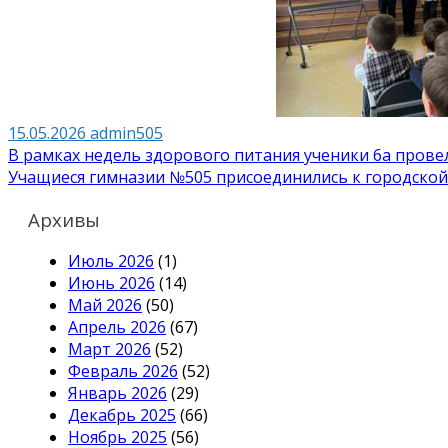
15.05.2026
admin505
Навигация
В рамках недель здорового питания ученики 6а прове
Учащиеся гимназии №505 присоединились к городско
по
записям
Архивы
Июль 2026
(1)
Июнь 2026
(14)
Май 2026
(50)
Апрель 2026
(67)
Март 2026
(52)
Февраль 2026
(52)
Январь 2026
(29)
Декабрь 2025
(66)
Ноябрь 2025
(56)