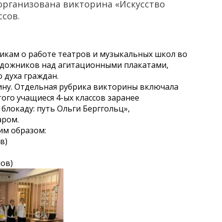
 организована викторина «Искусство
ссов.
сникам о работе театров и музыкальных школ во
художников над агитационными плакатами,
 духа граждан.
ину. Отдельная рубрика викторины включала
того учащиеся 4-ых классов заранее
локаду: путь Ольги Берггольц»,
аром.
им образом:
в)
лов)