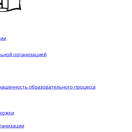
ции
льной организацией
нащенность образовательного процесса
держки
рганизации