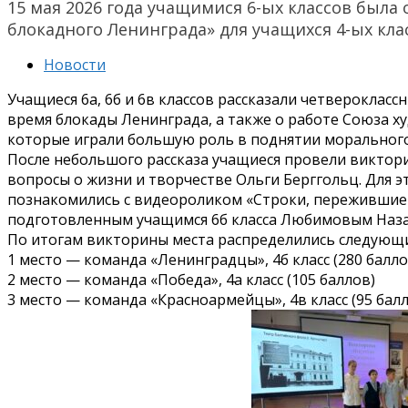
15 мая 2026 года учащимися 6-ых классов была
блокадного Ленинграда» для учащихся 4-ых кла
Новости
Учащиеся 6а, 6б и 6в классов рассказали четвероклас
время блокады Ленинграда, а также о работе Союза 
которые играли большую роль в поднятии морального
После небольшого рассказа учащиеся провели виктор
вопросы о жизни и творчестве Ольги Берггольц. Для э
познакомились с видеороликом «Строки, пережившие б
подготовленным учащимся 6б класса Любимовым Наз
По итогам викторины места распределились следующ
1 место — команда «Ленинградцы», 4б класс (280 балло
2 место — команда «Победа», 4а класс (105 баллов)
3 место — команда «Красноармейцы», 4в класс (95 бал