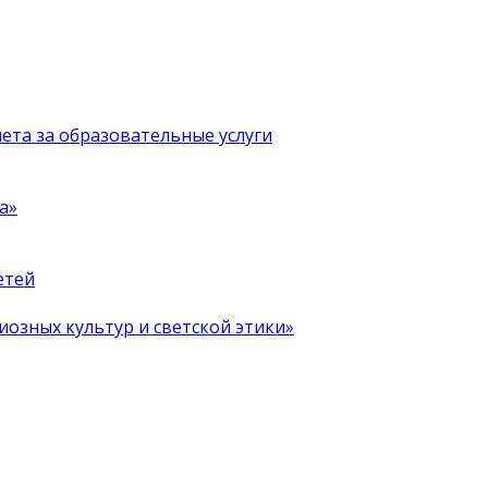
чета за образовательные услуги
а»
етей
иозных культур и светской этики»