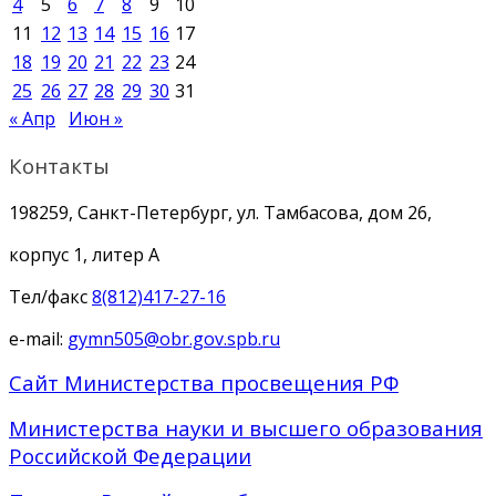
4
5
6
7
8
9
10
11
12
13
14
15
16
17
18
19
20
21
22
23
24
25
26
27
28
29
30
31
« Апр
Июн »
Контакты
198259, Санкт-Петербург, ул. Тамбасова, дом 26,
корпус 1, литер А
Тел/факс
8(812)417-27-16
e-mail:
gymn505@obr.gov.spb.ru
Сайт Министерства просвещения РФ
Министерства науки и высшего образования
Российской Федерации