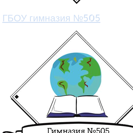
ГБОУ гимназия №505