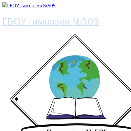
ГБОУ гимназия №505