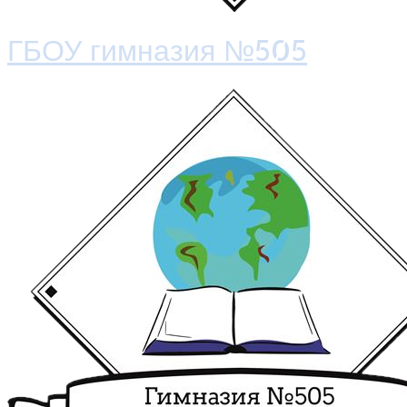
ГБОУ гимназия №505