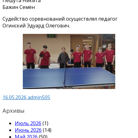
Пешута Никита
Бажин Семён
Судейство соревнований осуществлял педагог
Огинский Эдуард Олегович.
16.05.2026
admin505
Архивы
Июль 2026
(1)
Июнь 2026
(14)
Май 2026
(50)