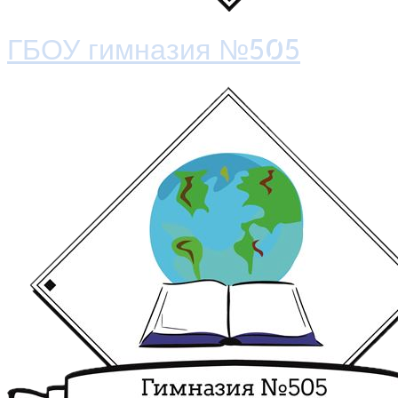
ГБОУ гимназия №505