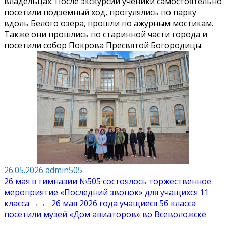
владельцах. После экскурсии ученики самостоятельно
посетили подземный ход, прогулялись по парку
вдоль Белого озера, прошли по ажурным мостикам.
Также они прошлись по старинной части города и
посетили собор Покрова Пресвятой Богородицы.
26.05.2026
admin505
Навигация
26 мая в гимназии №505 состоялось торжественное
мероприятие «Последний звонок» для учащихся 11
по
класса →
← 26 мая 2026 года учащиеся 5б класса
записям
посетили музей «Дом авиаторов» во Всеволожске