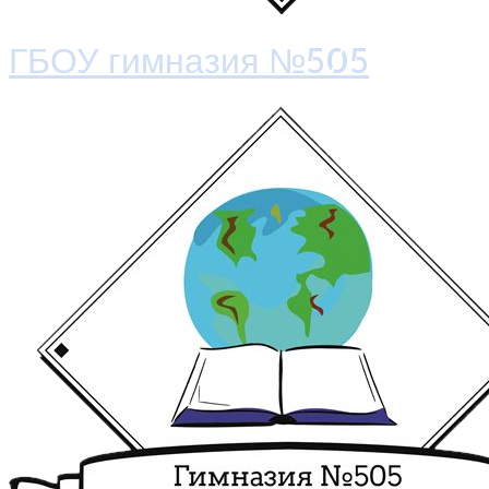
ГБОУ гимназия №505