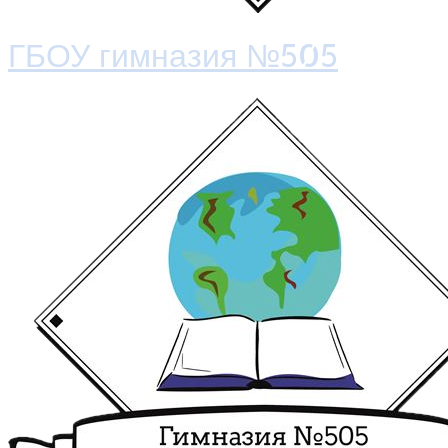
ГБОУ гимназия №505