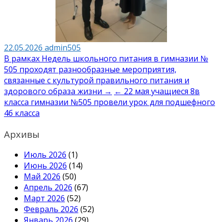
22.05.2026
admin505
Навигация
В рамках Недель школьного питания в гимназии №
505 проходят разнообразные мероприятия,
по
связанные с культурой правильного питания и
записям
здорового образа жизни →
← 22 мая учащиеся 8в
класса гимназии №505 провели урок для подшефного
4б класса
Архивы
Июль 2026
(1)
Июнь 2026
(14)
Май 2026
(50)
Апрель 2026
(67)
Март 2026
(52)
Февраль 2026
(52)
Январь 2026
(29)