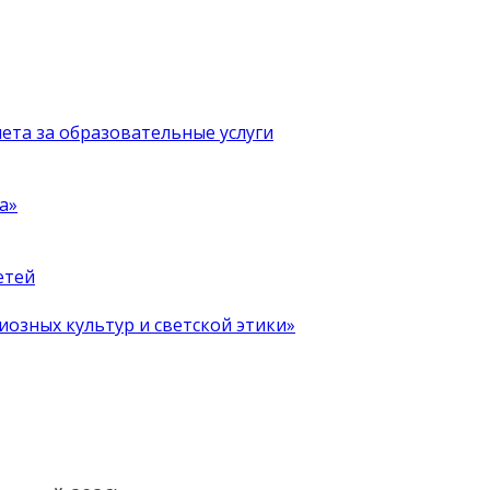
чета за образовательные услуги
а»
етей
иозных культур и светской этики»