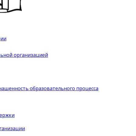
ции
льной организацией
нащенность образовательного процесса
держки
рганизации