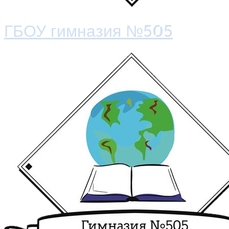
ГБОУ гимназия №505