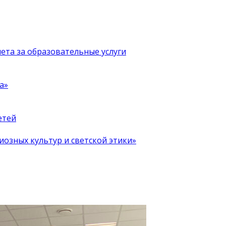
чета за образовательные услуги
а»
етей
иозных культур и светской этики»