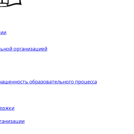
ции
льной организацией
нащенность образовательного процесса
держки
рганизации