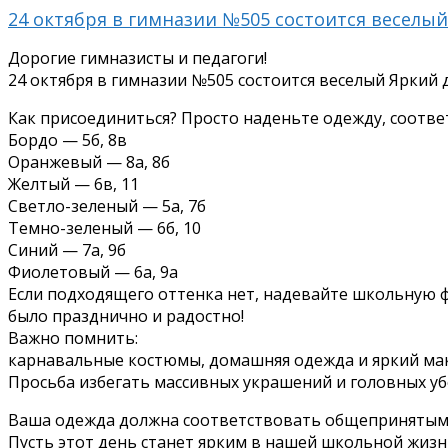
24 октября в гимназии №505 состоится веселы
Дорогие гимназисты и педагоги!
24 октября в гимназии №505 состоится веселый Яркий 
Как присоединиться? Просто наденьте одежду, соотв
Бордо — 5б, 8в
Оранжевый — 8а, 8б
Желтый — 6в, 11
Светло-зеленый — 5а, 7б
Темно-зеленый — 6б, 10
Синий — 7а, 9б
Фиолетовый — 6а, 9а
Если подходящего оттенка нет, надевайте школьную ф
было празднично и радостно!
Важно помнить:
карнавальные костюмы, домашняя одежда и яркий ма
Просьба избегать массивных украшений и головных убо
Ваша одежда должна соответствовать общепринятым
Пусть этот день станет ярким в нашей школьной жизн