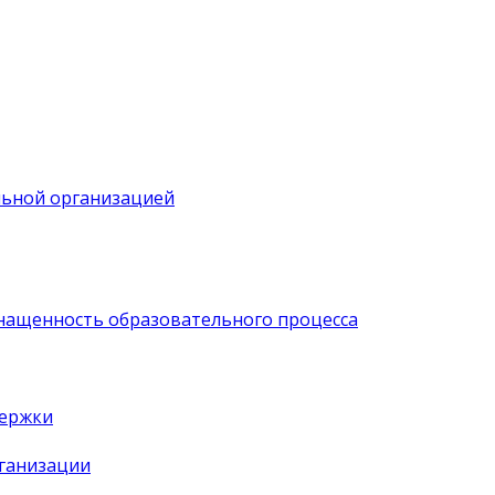
льной организацией
нащенность образовательного процесса
держки
рганизации