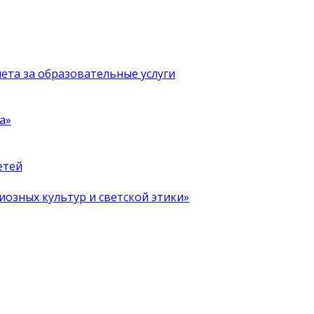
чета за образовательные услуги
а»
етей
иозных культур и светской этики»