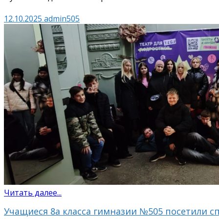
12.10.2025
admin505
Читать далее...
Учащиеся 8а класса гимназии №505 посетили с