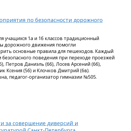
ероприятия по безопасности дорожного
 учащихся 1а и 1б классов традиционный
ры дорожного движения помогли
орить основные правила для пешеходов. Каждый
и безопасного поведения при переходе проезжей
, Петров Даниэль (6б), Лосев Арсений (6б),
к Ксения (5б) и Клочков Дмитрий (6в).
а, педагог-организатор гимназии №505.
и за совершение диверсий и
куратурой Санкт-Петербурга