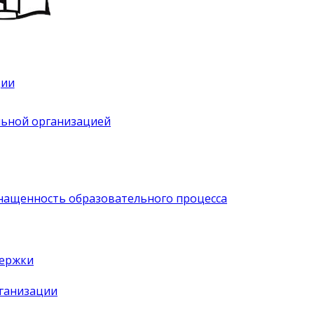
ции
льной организацией
нащенность образовательного процесса
держки
рганизации