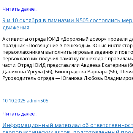
Читать далее...
9 и 10 октября в гимназии N505 состоялись м
движения.
Активисты отряда ЮИД «Дорожный дозор» провели для
праздник «Посвящение в пешеходы». Юные инспекто
первоклассникам выполнить игровые задания и повт
первоклассник получил памятку пешехода с правилам
части. Отряд ЮИД представляли Авдеева Екатерина (6б)
Данилова Урсула (5б), Виноградова Варвара (5б), Шевчи
Руководитель отряда — Юганова Любовь Владимировн
10.10.2025
admin505
Читать далее...
Информационный материал об ответственност
террористических актов, подготовленный про