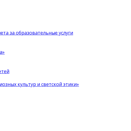
чета за образовательные услуги
а»
етей
иозных культур и светской этики»