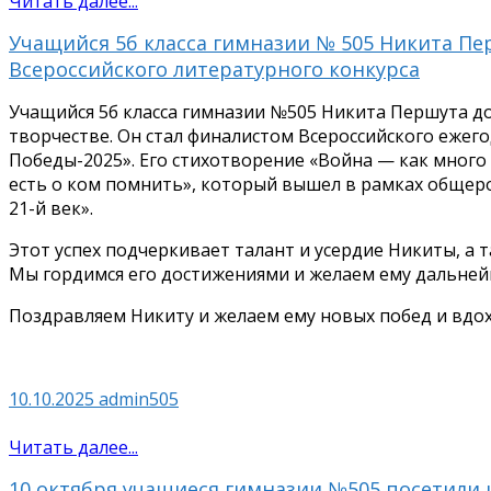
Читать далее...
Учащийся 5б класса гимназии № 505 Никита Пе
Всероссийского литературного конкурса
Учащийся 5б класса гимназии №505 Никита Першута до
творчестве. Он стал финалистом Всероссийского ежег
Победы-2025». Его стихотворение «Война — как много
есть о ком помнить», который вышел в рамках общеро
21-й век».
Этот успех подчеркивает талант и усердие Никиты, а
Мы гордимся его достижениями и желаем ему дальней
Поздравляем Никиту и желаем ему новых побед и вдо
10.10.2025
admin505
Читать далее...
10 октября учащиеся гимназии №505 посетили 