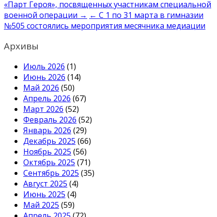
«Парт Героя», посвященных участникам специальной
по
военной операции →
← С 1 по 31 марта в гимназии
записям
№505 состоялись мероприятия месячника медиации
Архивы
Июль 2026
(1)
Июнь 2026
(14)
Май 2026
(50)
Апрель 2026
(67)
Март 2026
(52)
Февраль 2026
(52)
Январь 2026
(29)
Декабрь 2025
(66)
Ноябрь 2025
(56)
Октябрь 2025
(71)
Сентябрь 2025
(35)
Август 2025
(4)
Июнь 2025
(4)
Май 2025
(59)
Апрель 2025
(72)