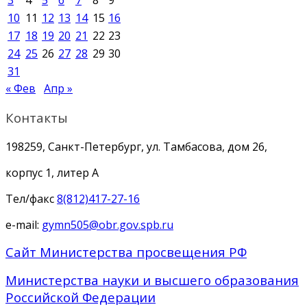
3
4
5
6
7
8
9
10
11
12
13
14
15
16
17
18
19
20
21
22
23
24
25
26
27
28
29
30
31
« Фев
Апр »
Контакты
198259, Санкт-Петербург, ул. Тамбасова, дом 26,
корпус 1, литер А
Тел/факс
8(812)417-27-16
e-mail:
gymn505@obr.gov.spb.ru
Сайт Министерства просвещения РФ
Министерства науки и высшего образования
Российской Федерации