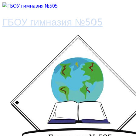
ГБОУ гимназия №505