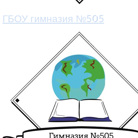
ГБОУ гимназия №505