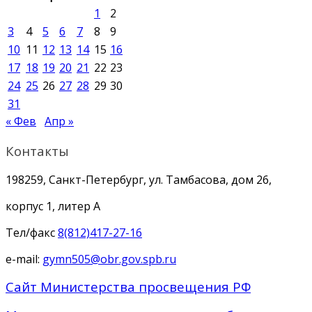
1
2
3
4
5
6
7
8
9
10
11
12
13
14
15
16
17
18
19
20
21
22
23
24
25
26
27
28
29
30
31
« Фев
Апр »
Контакты
198259, Санкт-Петербург, ул. Тамбасова, дом 26,
корпус 1, литер А
Тел/факс
8(812)417-27-16
e-mail:
gymn505@obr.gov.spb.ru
Сайт Министерства просвещения РФ