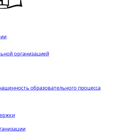
ции
льной организацией
нащенность образовательного процесса
держки
рганизации