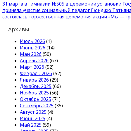
Навигация
31 марта в гимназии №505 в церемонии установки Го
приняла участие социальный педагог Гюнджю Татья
по
состоялась торжественная церемония акции «Мы — гр
записям
Архивы
Июль 2026
(1)
Июнь 2026
(14)
Май 2026
(50)
Апрель 2026
(67)
Март 2026
(52)
Февраль 2026
(52)
Январь 2026
(29)
Декабрь 2025
(66)
Ноябрь 2025
(56)
Октябрь 2025
(71)
Сентябрь 2025
(35)
Август 2025
(4)
Июнь 2025
(4)
Май 2025
(59)