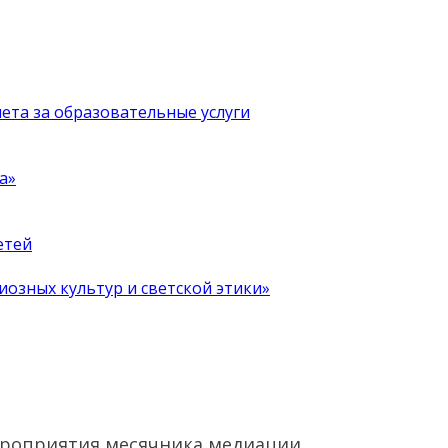
чета за образовательные услуги
а»
етей
иозных культур и светской этики»
мероприятия месячника медиации