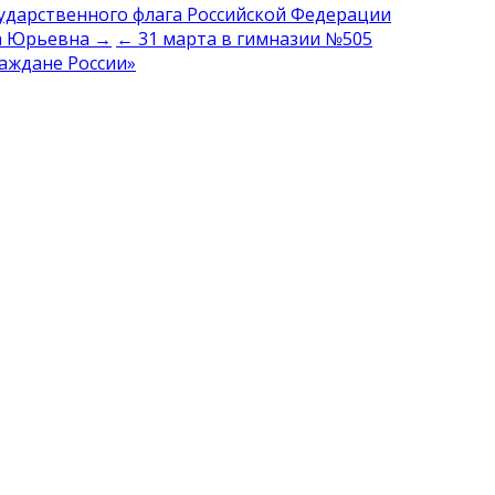
сударственного флага Российской Федерации
на Юрьевна →
← 31 марта в гимназии №505
аждане России»