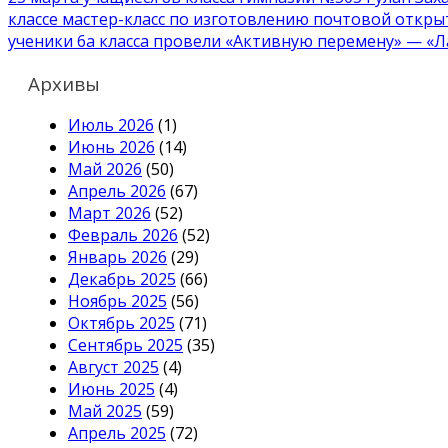
классе мастер-класс по изготовлению почтовой откры
по
ученики 6а класса провели «Активную перемену» — «
записям
Архивы
Июль 2026
(1)
Июнь 2026
(14)
Май 2026
(50)
Апрель 2026
(67)
Март 2026
(52)
Февраль 2026
(52)
Январь 2026
(29)
Декабрь 2025
(66)
Ноябрь 2025
(56)
Октябрь 2025
(71)
Сентябрь 2025
(35)
Август 2025
(4)
Июнь 2025
(4)
Май 2025
(59)
Апрель 2025
(72)