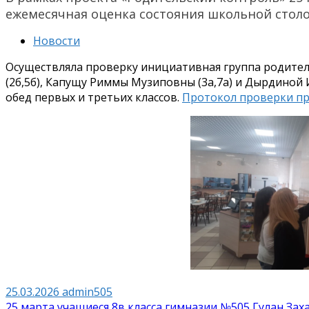
ежемесячная оценка состояния школьной стол
Новости
Осуществляла проверку инициативная группа родител
(2б,5б), Капущу Риммы Музиповны (3а,7а) и Дырдиной
обед первых и третьих классов.
Протокол проверки пр
25.03.2026
admin505
Навигация
25 марта учащиеся 8в класса гимназии №505 Гулан За