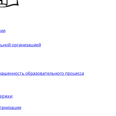
ции
льной организацией
нащенность образовательного процесса
держки
рганизации