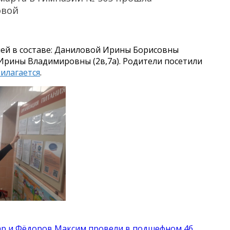
овой
ей в составе: Даниловой Ирины Борисовны
 Ирины Владимировны (2в,7а). Родители посетили
илагается
.
хар и Фёдоров Максим провели в подшефном 4б