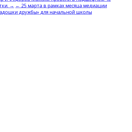
тки. →
← 25 марта в рамках месяца медиации
Ладошки дружбы» для начальной школы