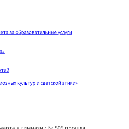
чета за образовательные услуги
а»
етей
иозных культур и светской этики»
 марта в гимназии № 505 прошла