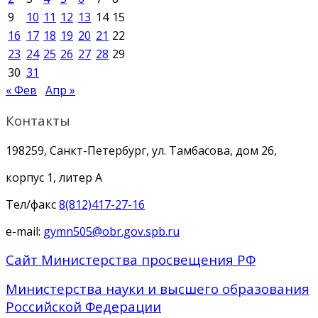
9
10
11
12
13
14
15
16
17
18
19
20
21
22
23
24
25
26
27
28
29
30
31
« Фев
Апр »
Контакты
198259, Санкт-Петербург, ул. Тамбасова, дом 26,
корпус 1, литер А
Тел/факс
8(812)417-27-16
e-mail:
gymn505@obr.gov.spb.ru
Сайт Министерства просвещения РФ
Министерства науки и высшего образования
Российской Федерации