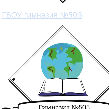
ГБОУ гимназия №505