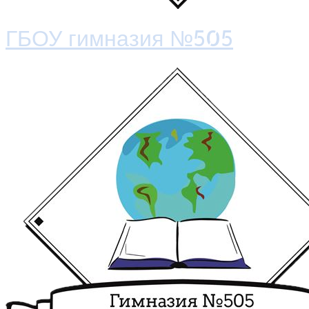
ГБОУ гимназия №505