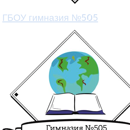
ГБОУ гимназия №505