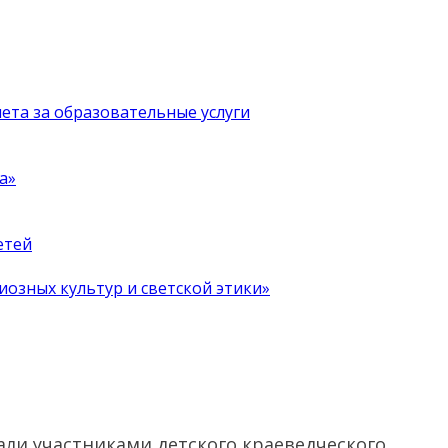
чета за образовательные услуги
а»
етей
иозных культур и светской этики»
тали участниками детского краеведческого