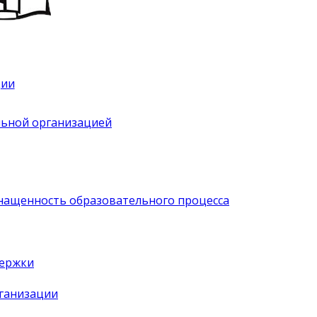
ции
льной организацией
нащенность образовательного процесса
держки
рганизации