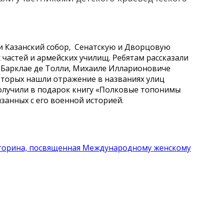
и Казанский собор, Сенатскую и Дворцовую
 частей и армейских училищ. Ребятам рассказали
 Барклае де Толли, Михаиле Илларионовиче
оторых нашли отражение в названиях улиц
получили в подарок книгу «Полковые топонимы
занных с его военной историей.
кторина, посвященная Международному женскому