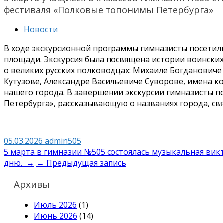
фестиваля «Полковые топонимы Петербурга»
Новости
В ходе экскурсионной программы гимназисты посетил
площади. Экскурсия была посвящена истории воинских
о великих русских полководцах: Михаиле Богдановиче
Кутузове, Александре Васильевиче Суворове, имена к
нашего города. В завершении экскурсии гимназисты 
Петербурга», рассказывающую о названиях города, свя
05.03.2026
admin505
Навигация
5 марта в гимназии №505 состоялась музыкальная ви
дню. →
← Предыдущая запись
по
записям
Архивы
Июль 2026
(1)
Июнь 2026
(14)