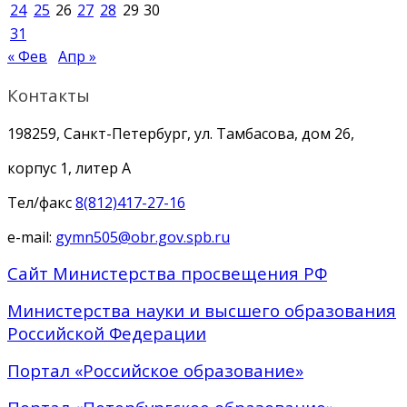
24
25
26
27
28
29
30
31
« Фев
Апр »
Контакты
198259, Санкт-Петербург, ул. Тамбасова, дом 26,
корпус 1, литер А
Тел/факс
8(812)417-27-16
e-mail:
gymn505@obr.gov.spb.ru
Сайт Министерства просвещения РФ
Министерства науки и высшего образования
Российской Федерации
Портал «Российское образование»