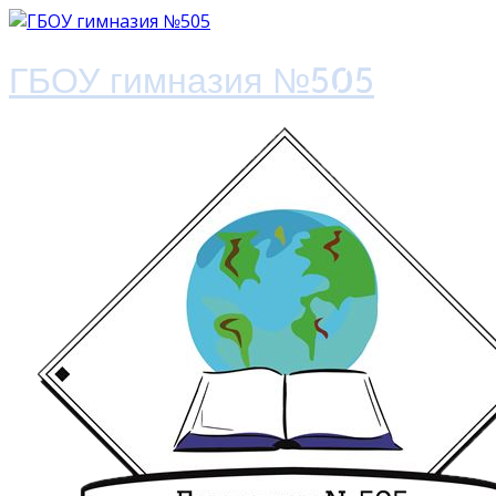
ГБОУ гимназия №505