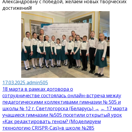
Александровну с победой, желаем новых творческих
достижений!
17.03.2025
admin505
Навигация
18 марта в рамках договора о
сотрудничестве состоялась онлайн-встреча между
по
педагогическими коллективами гимназии № 505 и
записям
школы № 12 г. Светлогорска (Беларусь) →
← 17 марта
учащиеся гимназии №505 посетили открытый урок
«Как редактировать геном? (Моделируем
технологию CRISPR-Cas)»в школе №285