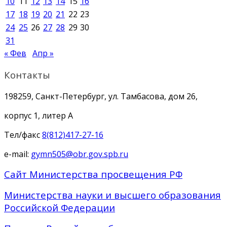
10
11
12
13
14
15
16
17
18
19
20
21
22
23
24
25
26
27
28
29
30
31
« Фев
Апр »
Контакты
198259, Санкт-Петербург, ул. Тамбасова, дом 26,
корпус 1, литер А
Тел/факс
8(812)417-27-16
e-mail:
gymn505@obr.gov.spb.ru
Сайт Министерства просвещения РФ
Министерства науки и высшего образования
Российской Федерации