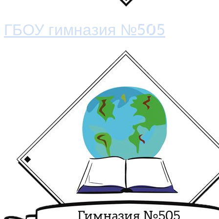
ГБОУ гимназия №505