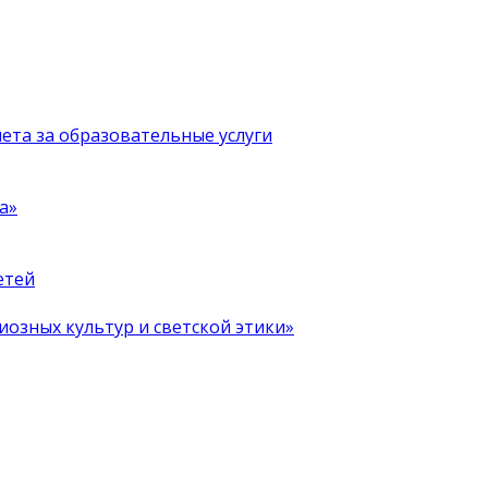
чета за образовательные услуги
а»
етей
иозных культур и светской этики»