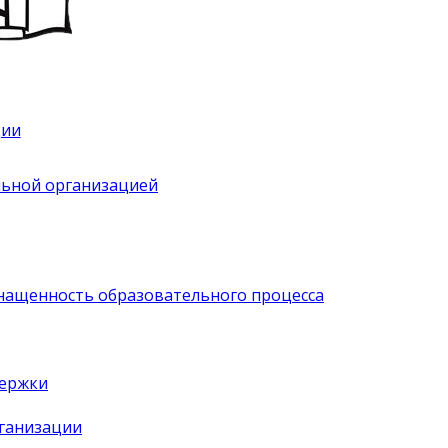
ции
льной организацией
нащенность образовательного процесса
держки
рганизации