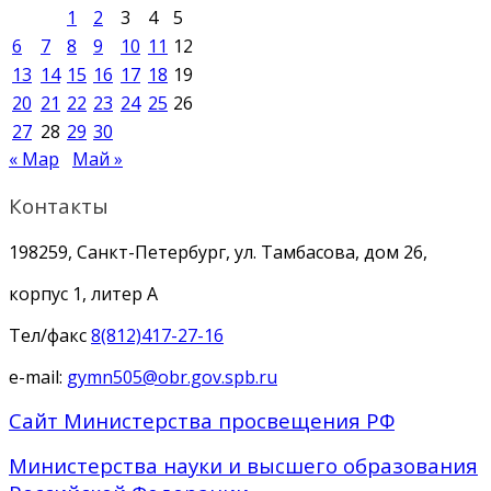
1
2
3
4
5
6
7
8
9
10
11
12
13
14
15
16
17
18
19
20
21
22
23
24
25
26
27
28
29
30
« Мар
Май »
Контакты
198259, Санкт-Петербург, ул. Тамбасова, дом 26,
корпус 1, литер А
Тел/факс
8(812)417-27-16
e-mail:
gymn505@obr.gov.spb.ru
Сайт Министерства просвещения РФ
Министерства науки и высшего образования