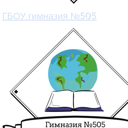
ГБОУ гимназия №505