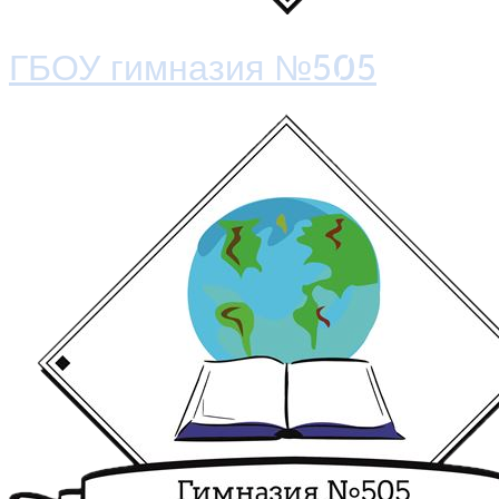
ГБОУ гимназия №505