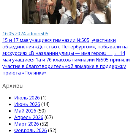
16.05.2024
admin505
Навигация
15 и 17 мая учащиеся гимназии №505, участники
объединения «Детство с Петербургом», побывали на
по
экскурсиях «В названии улицы — имя героя» →
← 14
записям
мая учащиеся 1а и 7б классов гимназии №505 приняли
участие в благотворительной ярмарке в поддержку
приюта «Полянка».
Архивы
Июль 2026
(1)
Июнь 2026
(14)
Май 2026
(50)
Апрель 2026
(67)
Март 2026
(52)
Февраль 2026
(52)