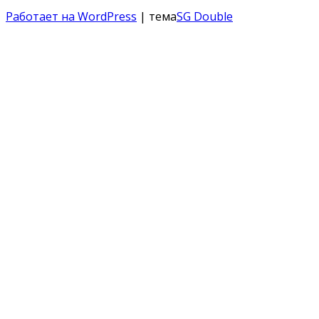
Работает на WordPress
| тема
SG Double