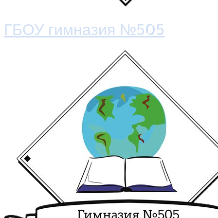
ГБОУ гимназия №505