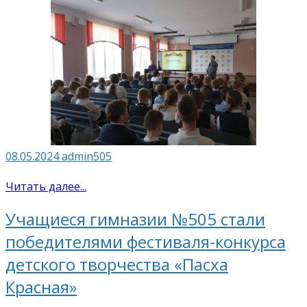
08.05.2024
admin505
Читать далее...
Учащиеся гимназии №505 стали
победителями фестиваля-конкурса
детского творчества «Пасха
Красная»