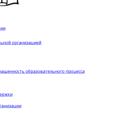
ции
льной организацией
нащенность образовательного процесса
держки
рганизации