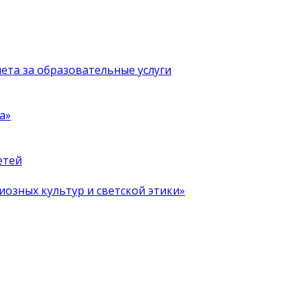
чета за образовательные услуги
а»
етей
иозных культур и светской этики»