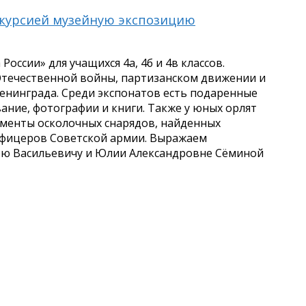
скурсией музейную экспозицию
ссии» для учащихся 4а, 4б и 4в классов.
 Отечественной войны, партизанском движении и
енинграда. Среди экспонатов есть подаренные
ние, фотографии и книги. Также у юных орлят
менты осколочных снарядов, найденных
офицеров Советской армии. Выражаем
рю Васильевичу и Юлии Александровне Сёминой