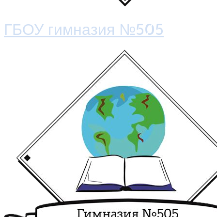
ГБОУ гимназия №505