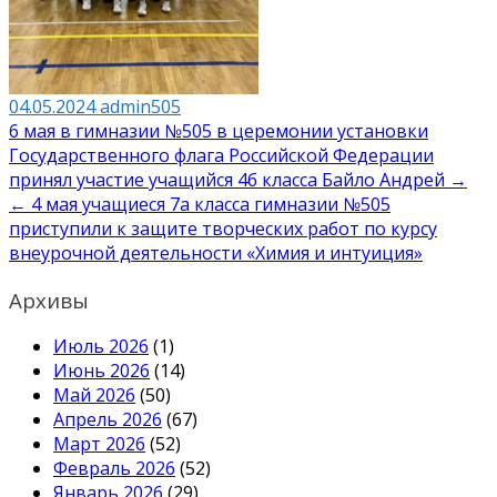
04.05.2024
admin505
Навигация
6 мая в гимназии №505 в церемонии установки
Государственного флага Российской Федерации
по
принял участие учащийся 4б класса Байло Андрей →
записям
← 4 мая учащиеся 7а класса гимназии №505
приступили к защите творческих работ по курсу
внеурочной деятельности «Химия и интуиция»
Архивы
Июль 2026
(1)
Июнь 2026
(14)
Май 2026
(50)
Апрель 2026
(67)
Март 2026
(52)
Февраль 2026
(52)
Январь 2026
(29)