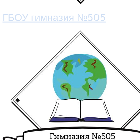
ГБОУ гимназия №505