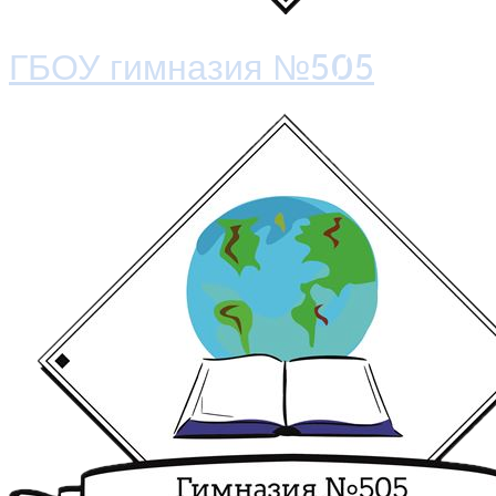
ГБОУ гимназия №505