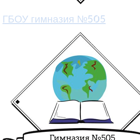
ГБОУ гимназия №505