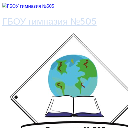
ГБОУ гимназия №505