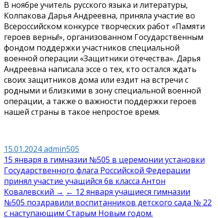
В ноябре учитель русского языка и литературы,
Колпакова Дарья Андреевна, приняла участие во
Всероссийском конкурсе творческих работ «Памяти
героев верны!», организованном Государственным
фондом поддержки участников специальной
военной операции «Защитники отечества». Дарья
Андреевна написала эссе о тех, кто остался ждать
своих защитников дома или ездит на встречи с
родными и близкими в зону специальной военной
операции, а также о важности поддержки героев
нашей страны в такое непростое время.
15.01.2024
admin505
Навигация
15 января в гимназии №505 в церемонии установки
Государственного флага Российской Федерации
по
принял участие учащийся 6в класса Антон
записям
Ковалевский →
← 12 января учащиеся гимназии
№505 поздравили воспитанников детского сада № 22
с наступающим Старым Новым годом.