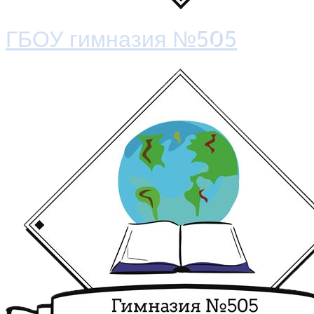
ГБОУ гимназия №505