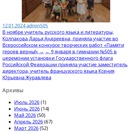
12.01.2024
admin505
Навигация
В ноябре учитель русского языка и литературы,
Колпакова Дарья Андреевна, приняла участие во
по
Всероссийском конкурсе творческих работ «Памяти
записям
героев верны!» →
← 9 января в гимназии №505 в
церемонии установки Государственного флага
Российской Федерации приняла участие заместитель
директора, учитель французского языка Ксения
Юрьевна Журавлева
Архивы
Июль 2026
(1)
Июнь 2026
(14)
Май 2026
(50)
Апрель 2026
(67)
Март 2026
(52)