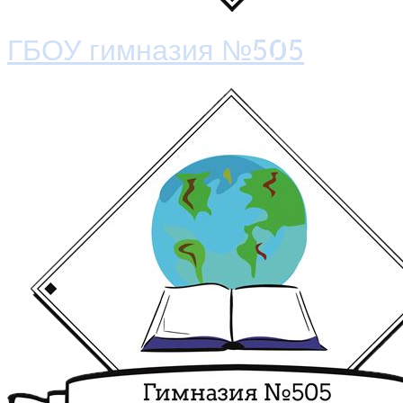
ГБОУ гимназия №505