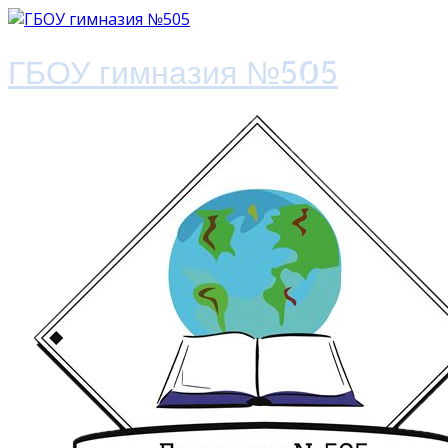
ГБОУ гимназия №505