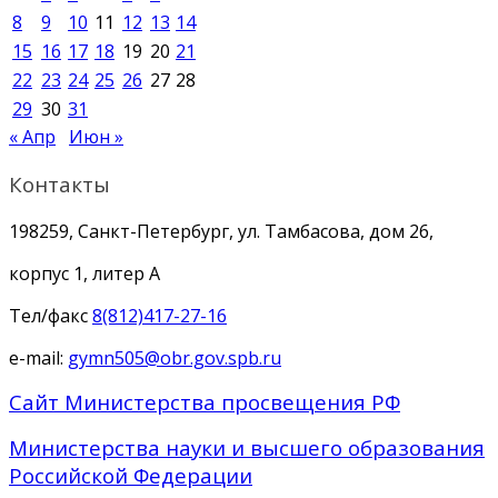
8
9
10
11
12
13
14
15
16
17
18
19
20
21
22
23
24
25
26
27
28
29
30
31
« Апр
Июн »
Контакты
198259, Санкт-Петербург, ул. Тамбасова, дом 26,
корпус 1, литер А
Тел/факс
8(812)417-27-16
e-mail:
gymn505@obr.gov.spb.ru
Сайт Министерства просвещения РФ
Министерства науки и высшего образования
Российской Федерации