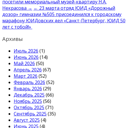
записям
посетили мемориальный музей-квартиру Н.А.
Некрасова →
← 23 марта отряд ЮИД «Дорожный
дозор» гимназии №505 присоединился к городскому
марафону ЮИДовских дел «Санкт-Петербург, ЮИД 50
лет с тобой!»
Архивы
Июль 2026
(1)
Июнь 2026
(14)
Май 2026
(50)
Апрель 2026
(67)
Март 2026
(52)
Февраль 2026
(52)
Январь 2026
(29)
Декабрь 2025
(66)
Ноябрь 2025
(56)
Октябрь 2025
(71)
Сентябрь 2025
(35)
Август 2025
(4)
Июнь 2025
(4)