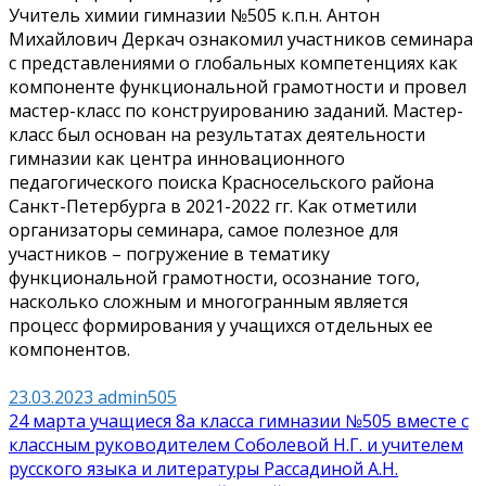
Учитель химии гимназии №505 к.п.н. Антон
Михайлович Деркач ознакомил участников семинара
с представлениями о глобальных компетенциях как
компоненте функциональной грамотности и провел
мастер-класс по конструированию заданий. Мастер-
класс был основан на результатах деятельности
гимназии как центра инновационного
педагогического поиска Красносельского района
Санкт-Петербурга в
2021-2022
гг. Как отметили
организаторы семинара, самое полезное для
участников – погружение в тематику
функциональной грамотности, осознание того,
насколько сложным и многогранным является
процесс формирования у учащихся отдельных ее
компонентов.
23.03.2023
admin505
Навигация
24 марта учащиеся 8а класса гимназии №505 вместе с
классным руководителем Соболевой Н.Г. и учителем
по
русского языка и литературы Рассадиной А.Н.