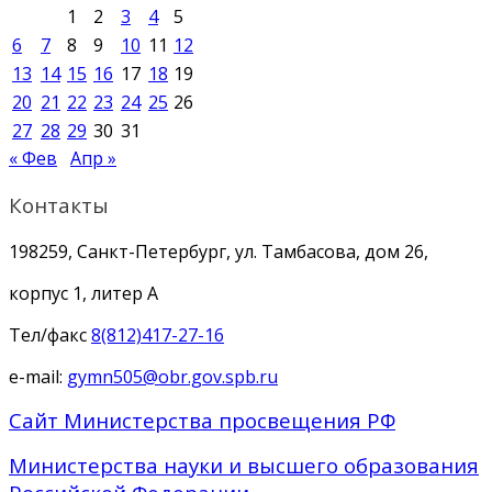
1
2
3
4
5
6
7
8
9
10
11
12
13
14
15
16
17
18
19
20
21
22
23
24
25
26
27
28
29
30
31
« Фев
Апр »
Контакты
198259, Санкт-Петербург, ул. Тамбасова, дом 26,
корпус 1, литер А
Тел/факс
8(812)417-27-16
e-mail:
gymn505@obr.gov.spb.ru
Сайт Министерства просвещения РФ
Министерства науки и высшего образования