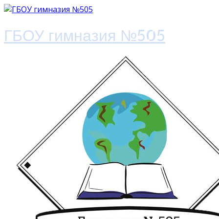
ГБОУ гимназия №505