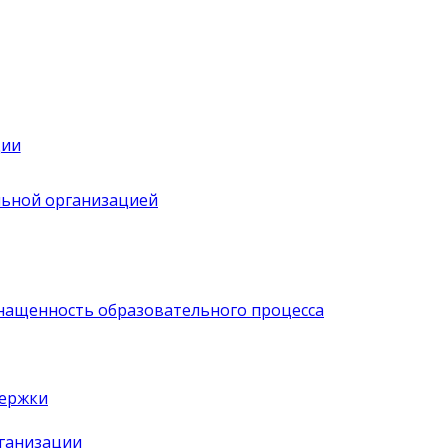
ции
льной организацией
нащенность образовательного процесса
держки
рганизации