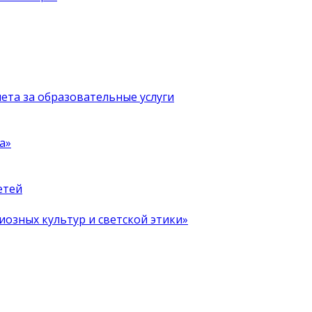
чета за образовательные услуги
а»
етей
иозных культур и светской этики»