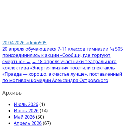
20.04.2026
admin505
Навигация
20 апреля обучающиеся 7-11 классов гимназии № 505
присоединились к акции «Сообщи, где торгуют
по
смертью» →
← 18 апреля участники театрального
записям
коллектива «Энергия жизни» посетили спектакль
«Правда — хорошо, а счастье лучше», поставленный
по мотивам комедии Александра Островского
Архивы
Июль 2026
(1)
Июнь 2026
(14)
Май 2026
(50)
Апрель 2026
(67)