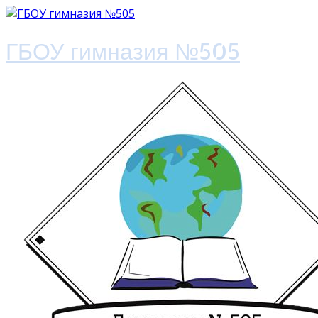
ГБОУ гимназия №505