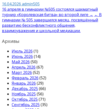
16.04.2026
admin505
Навигация
16 апреля в гимназии №505 состоялся шахматный
турнир «Королевская битва» во второй лиге →
← В
по
гимназии № 505 завершился месяц, посвящённый
записям
развитию бесконфликтного общения,
взаимоуважения и школьной медиации.
Архивы
Июль 2026
(1)
Июнь 2026
(14)
Май 2026
(50)
Апрель 2026
(67)
Март 2026
(52)
Февраль 2026
(52)
Январь 2026
(29)
Декабрь 2025
(66)
Ноябрь 2025
(56)
Октябрь 2025
(71)
Сентябрь 2025
(35)