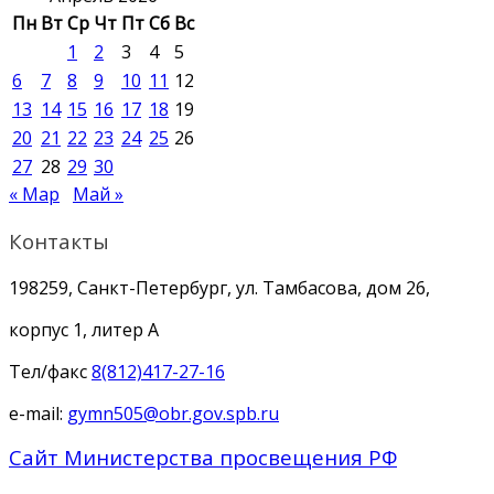
Пн
Вт
Ср
Чт
Пт
Сб
Вс
1
2
3
4
5
6
7
8
9
10
11
12
13
14
15
16
17
18
19
20
21
22
23
24
25
26
27
28
29
30
« Мар
Май »
Контакты
198259, Санкт-Петербург, ул. Тамбасова, дом 26,
корпус 1, литер А
Тел/факс
8(812)417-27-16
e-mail:
gymn505@obr.gov.spb.ru
Сайт Министерства просвещения РФ