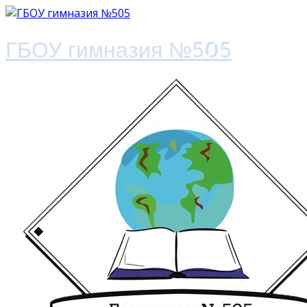
ГБОУ гимназия №505