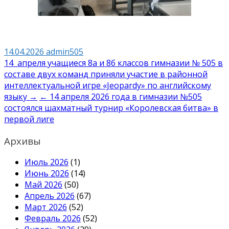
14.04.2026
admin505
Навигация
14 апреля учащиеся 8а и 8б классов гимназии № 505 в
составе двух команд приняли участие в районной
по
интеллектуальной игре «Jeopardy» по английскому
записям
языку →
← 14 апреля 2026 года в гимназии №505
состоялся шахматный турнир «Королевская битва» в
первой лиге
Архивы
Июль 2026
(1)
Июнь 2026
(14)
Май 2026
(50)
Апрель 2026
(67)
Март 2026
(52)
Февраль 2026
(52)