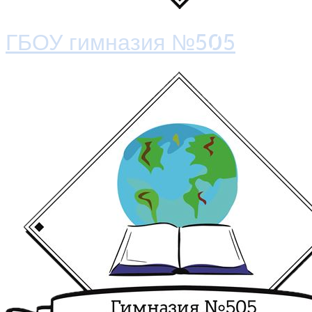
ГБОУ гимназия №505