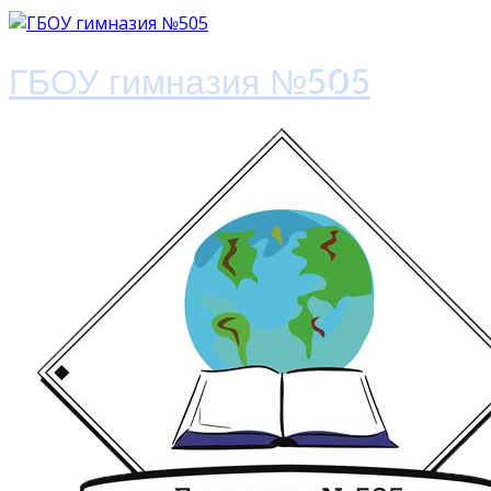
ГБОУ гимназия №505