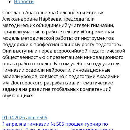
Новости
Светлана Анатольевна Селезнёва и Евгения
Александровна Нарбаева,председатели
методических объединений учителей гимназии,
приняли участие в работе секции «Современная
модель методической работы: от инструментов
поддержки к профессиональному росту педагогов».
Они выступили перед всероссийской педагогической
общественностью с презентацией инновационного
опыта работы коллег. В этом учебном году учителя
гимназии освоили нейросети, инновационные
модели уроков, совместно с педагогами Академии
им. Достоевского разрабатывали тематические
задания на развитие глобальных компетенций
обучающихся.
01.04.2026
admin505
Навигация
1 апреля в гимназии № 505 прошел турнир по