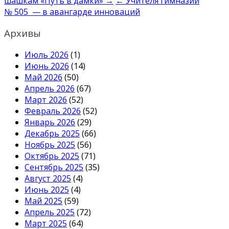
шашкам «Путь в дамки» →
← Учителя гимназии
по
№ 505 — в авангарде инноваций
записям
Архивы
Июль 2026
(1)
Июнь 2026
(14)
Май 2026
(50)
Апрель 2026
(67)
Март 2026
(52)
Февраль 2026
(52)
Январь 2026
(29)
Декабрь 2025
(66)
Ноябрь 2025
(56)
Октябрь 2025
(71)
Сентябрь 2025
(35)
Август 2025
(4)
Июнь 2025
(4)
Май 2025
(59)
Апрель 2025
(72)
Март 2025
(64)