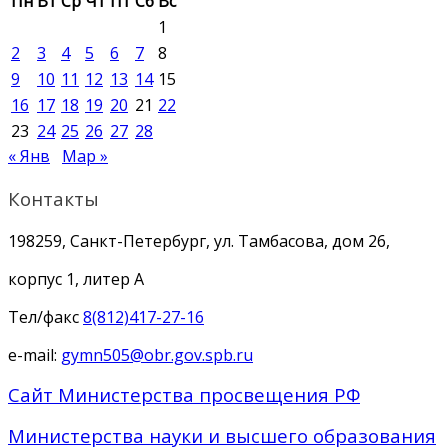
Пн
Вт
Ср
Чт
Пт
Сб
Вс
1
2
3
4
5
6
7
8
9
10
11
12
13
14
15
16
17
18
19
20
21
22
23
24
25
26
27
28
« Янв
Мар »
Контакты
198259, Санкт-Петербург, ул. Тамбасова, дом 26,
корпус 1, литер А
Тел/факс
8(812)417-27-16
e-mail:
gymn505@obr.gov.spb.ru
Сайт Министерства просвещения РФ
Министерства науки и высшего образования