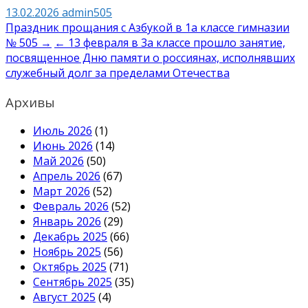
13.02.2026
admin505
Навигация
Праздник прощания с Азбукой в 1а классе гимназии
№ 505 →
← 13 февраля в 3а классе прошло занятие,
по
посвященное Дню памяти о россиянах, исполнявших
записям
служебный долг за пределами Отечества
Архивы
Июль 2026
(1)
Июнь 2026
(14)
Май 2026
(50)
Апрель 2026
(67)
Март 2026
(52)
Февраль 2026
(52)
Январь 2026
(29)
Декабрь 2025
(66)
Ноябрь 2025
(56)
Октябрь 2025
(71)
Сентябрь 2025
(35)
Август 2025
(4)