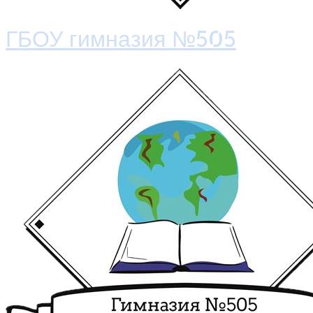
ГБОУ гимназия №505