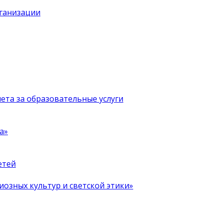
рганизации
чета за образовательные услуги
а»
етей
иозных культур и светской этики»