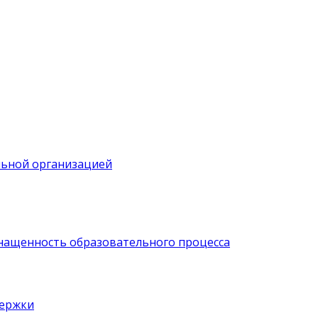
льной организацией
нащенность образовательного процесса
держки