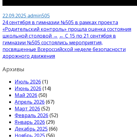
22.09.2025
admin505
Навигация
24 сентября в гимназии №505 в рамках проекта
«Родительский контроль» прошла оценка состояния
по
школьной столовой →
← С 15 по 21 сентября в
записям
гимназии №505 состоялись мероприятия,
посвященные Всероссийской неделе безопасности
дорожного движения
Архивы
Июль 2026
(1)
Июнь 2026
(14)
Май 2026
(50)
Апрель 2026
(67)
Март 2026
(52)
Февраль 2026
(52)
Январь 2026
(29)
Декабрь 2025
(66)
Ноябрь 2025
(56)