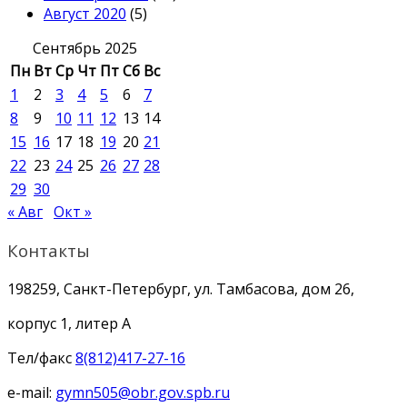
Август 2020
(5)
Сентябрь 2025
Пн
Вт
Ср
Чт
Пт
Сб
Вс
1
2
3
4
5
6
7
8
9
10
11
12
13
14
15
16
17
18
19
20
21
22
23
24
25
26
27
28
29
30
« Авг
Окт »
Контакты
198259, Санкт-Петербург, ул. Тамбасова, дом 26,
корпус 1, литер А
Тел/факс
8(812)417-27-16
e-mail:
gymn505@obr.gov.spb.ru