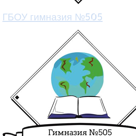
ГБОУ гимназия №505