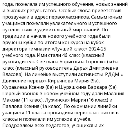
года, пожелала им успешного обучения, новых знаний
и высоких результатов. Особые слова приветствия
прозвучали в адрес первоклассников. Самым юным
учащимся пожелали увлекательного и успешного
путешествия в удивительный мир знаний. По
традиции в начале нового учебного года были
вручены кубки по итогам конкурса на кубок
директора гимназии «Лучший класс» 2024-25
учебного года. Ими стали 4б класс (классный
руководитель Светлана Борисовна Горошко) и 6а
класс (классный руководитель Дарья Дмитриевна
Власова). На линейке выступили активисты РДДМ «
Движение первых» Кирьянова Мария (9а),
Журавлёва Ксения (8а) и Шуряшкина Варвара (9а).
Первый звонок в новом учебном году дали Малания
Максим (11 класс), Лужинская Мария (1б класс) и
Павлова Ксения (1а класс). По окончании линейки
учащиеся 11 класса проводили первоклассников в
классы и пожелали им успехов в учёбе.
Поздравляем всех педагогов, учащихся и их