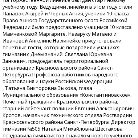
На торжественной линейке был дан старт новому
учебному году. Ведущими линейки в этом году стали
Панасюк Андрей и Черных Агния, ученики 10 класса.
Право выноса Государственного флага Российской
Федерации было предоставлено учащимся 10 класса
Мамченковой Маргарите, Назаруку Матвею и
Ивановой Ангелине.На линейке присутствовали
почетные гости, которые поздравили учащихся
гимназии с Днем знаний: Светлана Юрьевна
Занкевич, председатель территориальной
организации Красносельского района Санкт-
Петербурга Профсоюза работников народного
образования и науки Российской Федерации
, Татьяна Викторовна Зыкова, глава
Муниципального образования «Константиновское»,
Почетный гражданин Красносельского района;
старший лейтенант полиции Евгений Александрович
Кротов, начальник технического отдела Росгвардии
Красносельского района Санкт-Петербурга. Директор
гимназии №505 Наталья Михайловна Шестакова
поздравила гимназистов с началом нового учебного