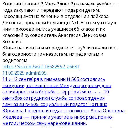
Константиновной Михайловой) в начале учебного
года закупают и передают подарки детям,
находящимся на лечении в отделении лейкоза
Детской городской больницы №1. В этом уч.году к
ним присоединились учащиеся 6б класса и их
классный руководитель Анастасия Денисовна
Козлова.
Юные пациенты и их родители опубликовали пост
благодарности гимназистам, их педагогам и
родителям
https://vk.com/wall-18682552_26681
11.09.2025
admin505
Навигация
11 и 12 сентября в гимназии №505 состоялись
экскурсии, посвящённые Международному дню
по
солидарности в борьбе с терроризмом →
← 10
записям
сентября сотрудники службы сопровождения
гимназии № 505: социальный педагог Татьяна
Юрьевна Гюнджю и педагог-психолог Анна Олеговна
Иевлева — приняли участие в информационно-
методическом семинаре-совещании,