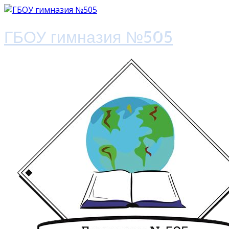
ГБОУ гимназия №505