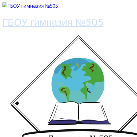
ГБОУ гимназия №505