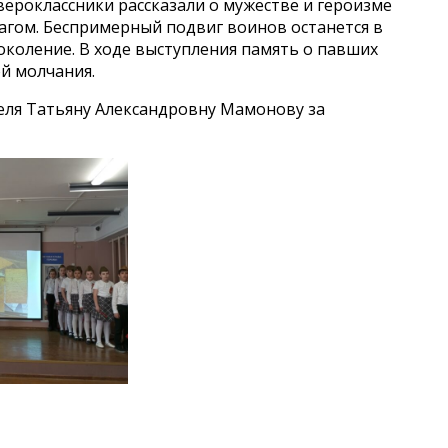
ероклассники рассказали о мужестве и героизме
рагом. Беспримерный подвиг воинов останется в
околение. В ходе выступления память о павших
й молчания.
теля Татьяну Александровну Мамонову за