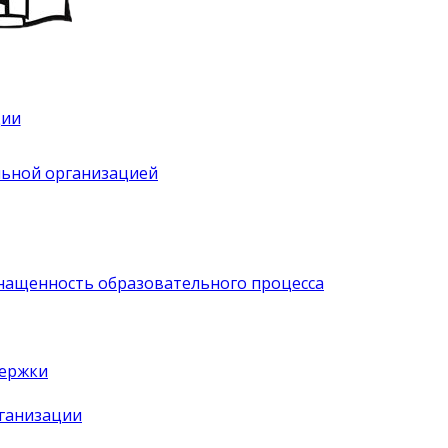
ции
льной организацией
нащенность образовательного процесса
держки
рганизации