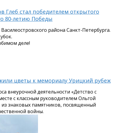
ов Глеб стал победителем открытого
го 80-летию Победы
Василеостровского района Санкт-Петербурга.
убок.
юбимом деле!
ожили цветы к мемориалу Урицкий рубеж
урса внеурочной деятельности «Детство с
месте с классным руководителем Ольгой
 из знаковых памятников, посвященный
чественной войны.