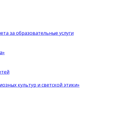
чета за образовательные услуги
а»
етей
иозных культур и светской этики»